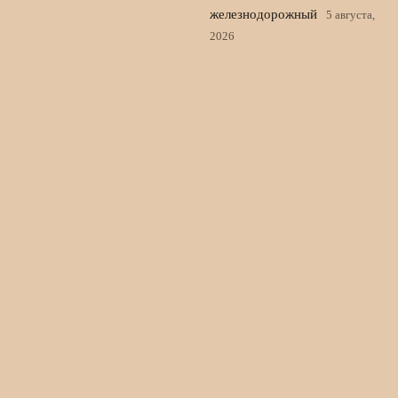
железнодорожный
5 августа,
2026
«Реал» близок к трансферу
Диоманде и готов закрыть
сделку по защитнику
4
августа, 2026
© 2026 Новости Спорта 24
Новости Локомотива
News
Аналитика
Выходные Игры
Интервью
История Футбола