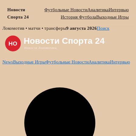
Новости
Футбольные Новости
Аналитика
Интервью
Спорта 24
История Футбола
Выходные Игры
Skip
Локомотив • матчи • трансферы
9 августа 2026
Поиск
to
content
News
Выходные Игры
Футбольные Новости
Аналитика
Интервью