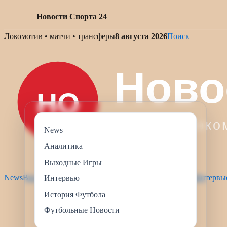
Новости Спорта 24
Skip
Локомотив • матчи • трансферы
8 августа 2026
Поиск
to
content
News
Аналитика
Выходные Игры
News
Выходные Игры
Футбольные Новости
Аналитика
Интервь
Интервью
История Футбола
Футбольные Новости