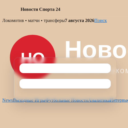
Новости Спорта 24
Skip
Локомотив • матчи • трансферы
7 августа 2026
Поиск
to
content
News
Выходные Игры
Футбольные Новости
Аналитика
Интервь