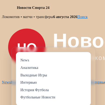
Новости Спорта 24
Skip
Локомотив • матчи • трансферы
6 августа 2026
Поиск
to
content
News
Аналитика
Выходные Игры
News
Выходные Игры
Футбольные Новости
Аналитика
Интервь
Интервью
История Футбола
Футбольные Новости