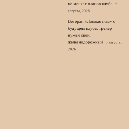
не меняет планов клуба
6
августа, 2026
Ветеран «Локомотива» о
будущем клуба: тренер
нужен свой,
железнодорожный
5 августа,
2026
«Реал» близок к трансферу
Диоманде и готов закрыть
сделку по защитнику
4
августа, 2026
© 2026 Новости Спорта 24
Новости Локомотива