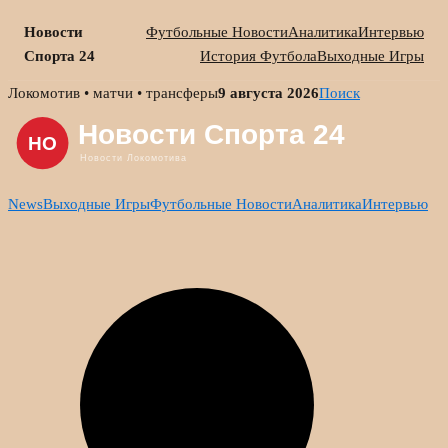
Новости
Футбольные Новости
Аналитика
Интервью
Спорта 24
История Футбола
Выходные Игры
Skip
Локомотив • матчи • трансферы
9 августа 2026
Поиск
to
content
News
Выходные Игры
Футбольные Новости
Аналитика
Интервью