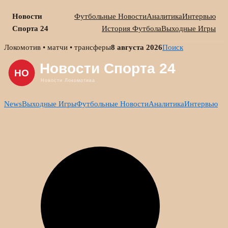
Новости
Футбольные Новости
Аналитика
Интервью
Спорта 24
История Футбола
Выходные Игры
Skip
Локомотив • матчи • трансферы
8 августа 2026
Поиск
to
content
News
Выходные Игры
Футбольные Новости
Аналитика
Интервью