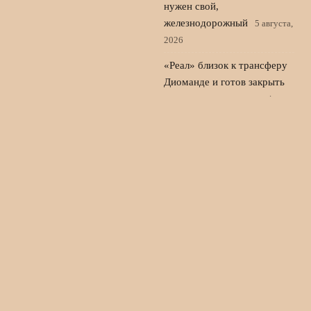
нужен свой,
железнодорожный
5 августа,
2026
«Реал» близок к трансферу
Диоманде и готов закрыть
сделку по защитнику
4
августа, 2026
© 2026 Новости Спорта 24
Новости Локомотива
News
Аналитика
Выходные Игры
Интервью