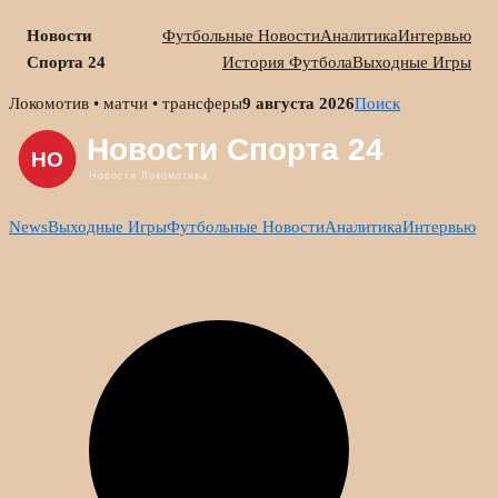
Новости
Футбольные Новости
Аналитика
Интервью
Спорта 24
История Футбола
Выходные Игры
Skip
Локомотив • матчи • трансферы
9 августа 2026
Поиск
to
content
News
Выходные Игры
Футбольные Новости
Аналитика
Интервью