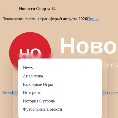
Новости Спорта 24
Skip
Локомотив • матчи • трансферы
9 августа 2026
Поиск
to
content
News
Аналитика
Выходные Игры
News
Выходные Игры
Футбольные Новости
Аналитика
Интервь
Интервью
История Футбола
Футбольные Новости