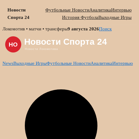
Новости
Футбольные Новости
Аналитика
Интервью
Спорта 24
История Футбола
Выходные Игры
Skip
Локомотив • матчи • трансферы
9 августа 2026
Поиск
to
content
News
Выходные Игры
Футбольные Новости
Аналитика
Интервью