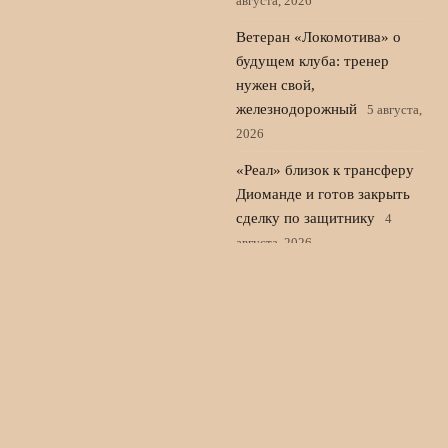
августа, 2026
Ветеран «Локомотива» о
будущем клуба: тренер
нужен свой,
железнодорожный
5 августа,
2026
«Реал» близок к трансферу
Диоманде и готов закрыть
сделку по защитнику
4
августа, 2026
© 2026 Новости Спорта 24
Новости Локомотива
News
Аналитика