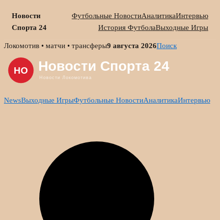
Новости
Футбольные Новости
Аналитика
Интервью
Спорта 24
История Футбола
Выходные Игры
Skip
Локомотив • матчи • трансферы
9 августа 2026
Поиск
to
content
News
Выходные Игры
Футбольные Новости
Аналитика
Интервью