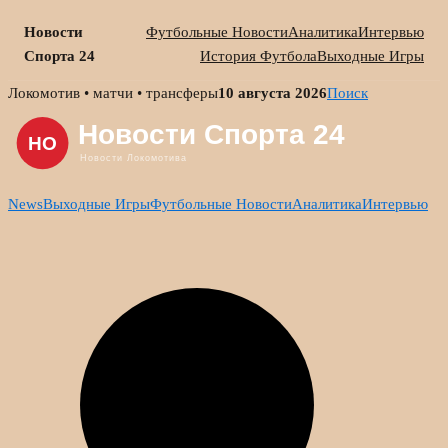
Новости
Футбольные Новости
Аналитика
Интервью
Спорта 24
История Футбола
Выходные Игры
Skip
Локомотив • матчи • трансферы
10 августа 2026
Поиск
to
content
News
Выходные Игры
Футбольные Новости
Аналитика
Интервью