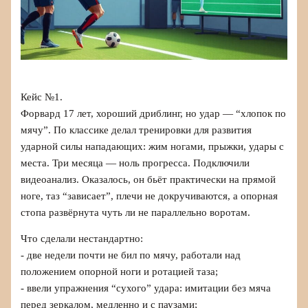
Кейс №1.
Форвард 17 лет, хороший дриблинг, но удар — “хлопок по
мячу”. По классике делал тренировки для развития
ударной силы нападающих: жим ногами, прыжки, удары с
места. Три месяца — ноль прогресса. Подключили
видеоанализ. Оказалось, он бьёт практически на прямой
ноге, таз “зависает”, плечи не докручиваются, а опорная
стопа развёрнута чуть ли не параллельно воротам.
Что сделали нестандартно:
- две недели почти не бил по мячу, работали над
положением опорной ноги и ротацией таза;
- ввели упражнения “сухого” удара: имитации без мяча
перед зеркалом, медленно и с паузами;