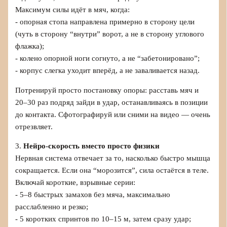
Максимум силы идёт в мяч, когда:
- опорная стопа направлена примерно в сторону цели
(чуть в сторону “внутри” ворот, а не в сторону углового
флажка);
- колено опорной ноги согнуто, а не “забетонировано”;
- корпус слегка уходит вперёд, а не заваливается назад.
Потренируй просто постановку опоры: расставь мяч и
20–30 раз подряд зайди в удар, останавливаясь в позиции
до контакта. Сфотографируй или сними на видео — очень
отрезвляет.
3.
Нейро-скорость вместо просто физики
Нервная система отвечает за то, насколько быстро мышца
сокращается. Если она “морозится”, сила остаётся в теле.
Включай короткие, взрывные серии:
- 5–8 быстрых замахов без мяча, максимально
расслабленно и резко;
- 5 коротких спринтов по 10–15 м, затем сразу удар;