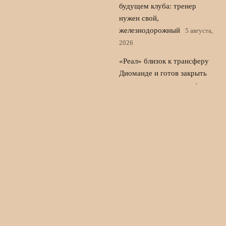
будущем клуба: тренер
нужен свой,
железнодорожный
5 августа,
2026
«Реал» близок к трансферу
Диоманде и готов закрыть
сделку по защитнику
4
августа, 2026
© 2026 Новости Спорта 24
Новости Локомотива
News
Аналитика
Выходные Игры