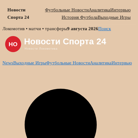
Новости
Футбольные Новости
Аналитика
Интервью
Спорта 24
История Футбола
Выходные Игры
Skip
Локомотив • матчи • трансферы
9 августа 2026
Поиск
to
content
News
Выходные Игры
Футбольные Новости
Аналитика
Интервью