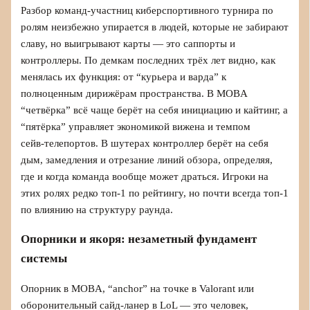
Разбор команд-участниц киберспортивного турнира по
ролям неизбежно упирается в людей, которые не забирают
славу, но выигрывают карты — это саппорты и
контроллеры. По демкам последних трёх лет видно, как
менялась их функция: от “курьера и варда” к
полноценным дирижёрам пространства. В MOBA
“четвёрка” всё чаще берёт на себя инициацию и кайтинг, а
“пятёрка” управляет экономикой вижена и темпом
сейв‑телепортов. В шутерах контроллер берёт на себя
дым, замедления и отрезание линий обзора, определяя,
где и когда команда вообще может драться. Игроки на
этих ролях редко топ‑1 по рейтингу, но почти всегда топ‑1
по влиянию на структуру раунда.
Опорники и якоря: незаметный фундамент
системы
Опорник в MOBA, “anchor” на точке в Valorant или
оборонительный сайд‑ланер в LoL — это человек,