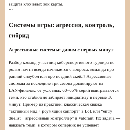
защита ключевых зон карты.
```
Системы игры: агрессия, контроль,
гибрид
Агрессивные системы: давим с первых минут
Разбор команд-участниц киберспортивного турнира по
ролям почти всегда начинается с вопроса: команда про
ранний сноубол или про поздний скейл? Агрессивные
системы за последние три сезона доминируют на
LAN‑финалах: от условных 60–65% серий выигрываются
теми, кто стабильно забирает инициативу в первые 10
минут. Пример из практики: классическая связка
“активный мид + роумящий саппорт” в LoL или “entry
duelist + агрессивный контроллер” в Valorant. Их задача —
навязать темп, в котором соперник не успевает