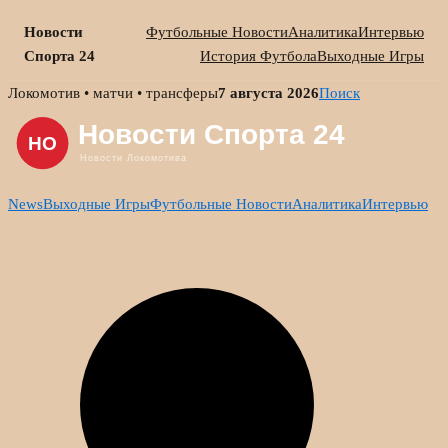
Новости
Футбольные Новости
Аналитика
Интервью
Спорта 24
История Футбола
Выходные Игры
Skip
Локомотив • матчи • трансферы
7 августа 2026
Поиск
to
content
News
Выходные Игры
Футбольные Новости
Аналитика
Интервью