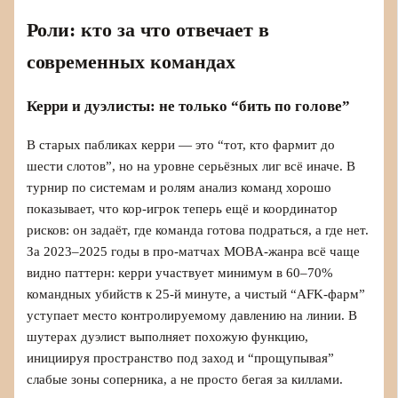
Роли: кто за что отвечает в
современных командах
Керри и дуэлисты: не только “бить по голове”
В старых пабликах керри — это “тот, кто фармит до
шести слотов”, но на уровне серьёзных лиг всё иначе. В
турнир по системам и ролям анализ команд хорошо
показывает, что кор‑игрок теперь ещё и координатор
рисков: он задаёт, где команда готова подраться, а где нет.
За 2023–2025 годы в про‑матчах MOBA‑жанра всё чаще
видно паттерн: керри участвует минимум в 60–70%
командных убийств к 25‑й минуте, а чистый “AFK‑фарм”
уступает место контролируемому давлению на линии. В
шутерах дуэлист выполняет похожую функцию,
инициируя пространство под заход и “прощупывая”
слабые зоны соперника, а не просто бегая за киллами.