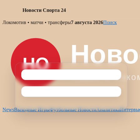
Новости Спорта 24
Skip
Локомотив • матчи • трансферы
7 августа 2026
Поиск
to
content
News
Выходные Игры
Футбольные Новости
Аналитика
Интервь