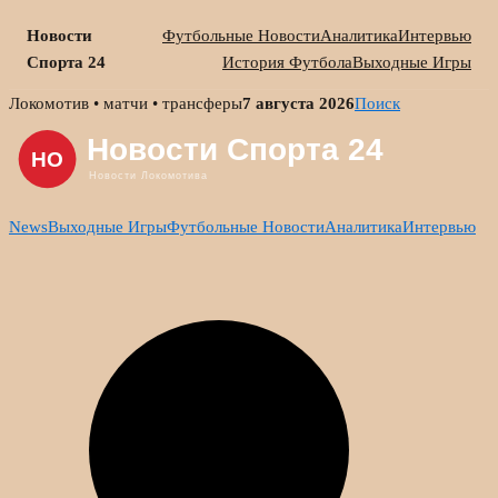
Новости
Футбольные Новости
Аналитика
Интервью
Спорта 24
История Футбола
Выходные Игры
Skip
Локомотив • матчи • трансферы
7 августа 2026
Поиск
to
content
News
Выходные Игры
Футбольные Новости
Аналитика
Интервью