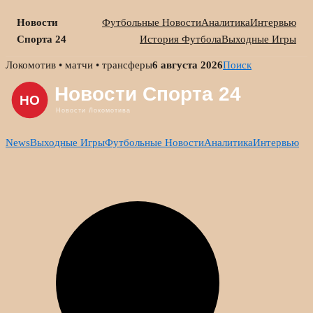
Новости
Футбольные Новости
Аналитика
Интервью
Спорта 24
История Футбола
Выходные Игры
Skip
Локомотив • матчи • трансферы
6 августа 2026
Поиск
to
content
News
Выходные Игры
Футбольные Новости
Аналитика
Интервью