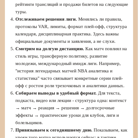
рейтинги трансляций и продажи билетов на следующие
туры.
Отслеживаем решения лиги.
Менялись ли правила,
протоколы VAR, лимиты, формат плей-офф, структура
календаря, дисциплинарная практика. Здесь важны
официальные документы и заявления, а не слухи.
Смотрим на долгую дистанцию.
Как матч повлиял на
стиль игры, трансферную политику, развитие
молодежи, международный имидж лиги. Например,
"история легендарных матчей NBA аналитика и
статистика" часто связывает конкретные серии плей-
офф с ростом роли трехочковых и аналитики данных.
Собираем выводы в удобный формат.
Для текста,
подкаста, видео или лекции - структура одна: контекст
→ матч → реакция → решения → долгосрочные
эффекты → практические уроки для клубов, лиги и
болельщиков.
Привязываем к сегодняшнему дню.
Показываем, как
уроки того матча используются сейчас: в тактике,