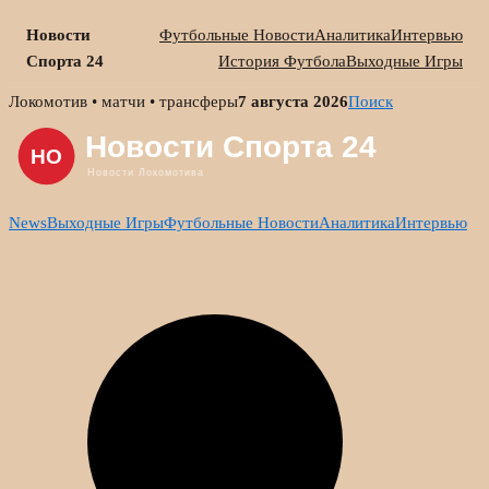
Новости
Футбольные Новости
Аналитика
Интервью
Спорта 24
История Футбола
Выходные Игры
Skip
Локомотив • матчи • трансферы
7 августа 2026
Поиск
to
content
News
Выходные Игры
Футбольные Новости
Аналитика
Интервью