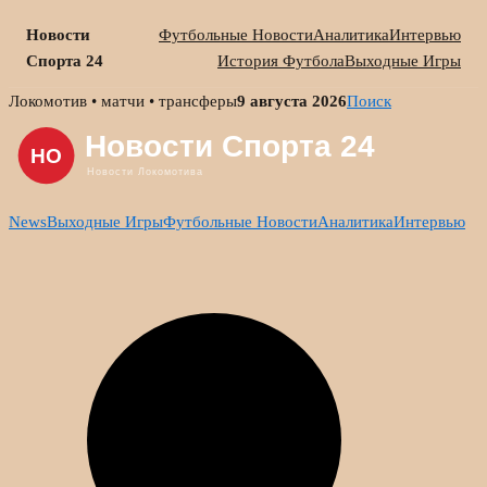
Новости
Футбольные Новости
Аналитика
Интервью
Спорта 24
История Футбола
Выходные Игры
Skip
Локомотив • матчи • трансферы
9 августа 2026
Поиск
to
content
News
Выходные Игры
Футбольные Новости
Аналитика
Интервью