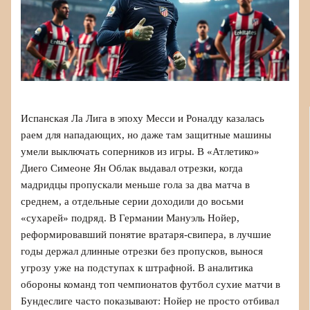
Испанская Ла Лига в эпоху Месси и Роналду казалась
раем для нападающих, но даже там защитные машины
умели выключать соперников из игры. В «Атлетико»
Диего Симеоне Ян Облак выдавал отрезки, когда
мадридцы пропускали меньше гола за два матча в
среднем, а отдельные серии доходили до восьми
«сухарей» подряд. В Германии Мануэль Нойер,
реформировавший понятие вратаря-свипера, в лучшие
годы держал длинные отрезки без пропусков, вынося
угрозу уже на подступах к штрафной. В аналитика
обороны команд топ чемпионатов футбол сухие матчи в
Бундеслиге часто показывают: Нойер не просто отбивал