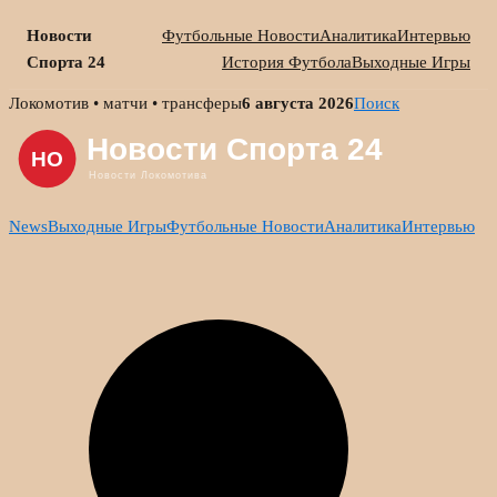
Новости
Футбольные Новости
Аналитика
Интервью
Спорта 24
История Футбола
Выходные Игры
Skip
Локомотив • матчи • трансферы
6 августа 2026
Поиск
to
content
News
Выходные Игры
Футбольные Новости
Аналитика
Интервью