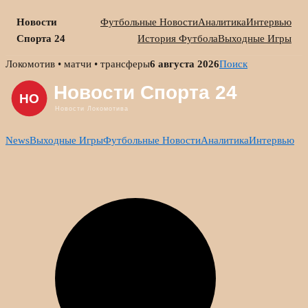
Новости
Футбольные Новости
Аналитика
Интервью
Спорта 24
История Футбола
Выходные Игры
Skip
Локомотив • матчи • трансферы
6 августа 2026
Поиск
to
content
News
Выходные Игры
Футбольные Новости
Аналитика
Интервью