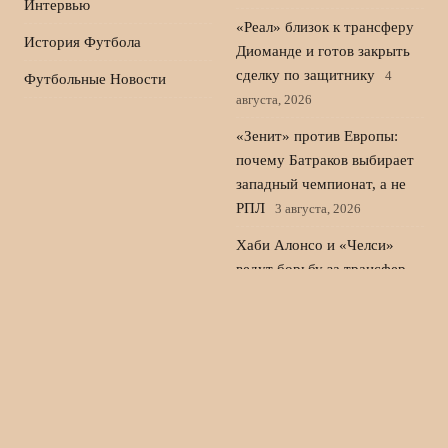
Интервью
«Реал» близок к трансферу
История Футбола
Диоманде и готов закрыть
сделку по защитнику
4
Футбольные Новости
августа, 2026
«Зенит» против Европы:
почему Батраков выбирает
западный чемпионат, а не
РПЛ
3 августа, 2026
Хаби Алонсо и «Челси»
ведут борьбу за трансфер
Джорджо Скальвини из
«Аталанты»
2 августа, 2026
«Динамо» Махачкала –
«Локомотив»: составы и
ожидания матча РПЛ
1
августа, 2026