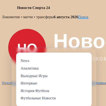
Новости Спорта 24
Skip
Локомотив • матчи • трансферы
6 августа 2026
Поиск
to
content
News
Аналитика
Выходные Игры
News
Выходные Игры
Футбольные Новости
Аналитика
Интервь
Интервью
История Футбола
Футбольные Новости