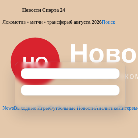
Новости Спорта 24
Skip
Локомотив • матчи • трансферы
6 августа 2026
Поиск
to
content
News
Выходные Игры
Футбольные Новости
Аналитика
Интервь