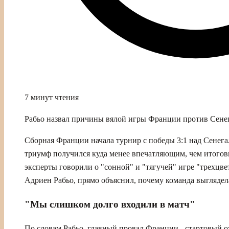
7 минут чтения
Рабьо назвал причины вялой игры Франции против Сенег
Сборная Франции начала турнир с победы 3:1 над Сенега
триумф получился куда менее впечатляющим, чем итогов
эксперты говорили о "сонной" и "тягучей" игре "трехцве
Адриен Рабьо, прямо объяснил, почему команда выглядел
"Мы слишком долго входили в матч"
По словам Рабьо, главный провал Франции - стартовый о