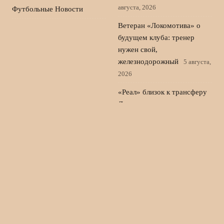
августа, 2026
Футбольные Новости
Ветеран «Локомотива» о
будущем клуба: тренер
нужен свой,
железнодорожный
5 августа,
2026
«Реал» близок к трансферу
Диоманде и готов закрыть
сделку по защитнику
4
августа, 2026
«Зенит» против Европы:
почему Батраков выбирает
западный чемпионат, а не
РПЛ
3 августа, 2026
© 2026 Новости Спорта 24
Новости Локомотива