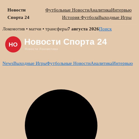
Новости
Футбольные Новости
Аналитика
Интервью
Спорта 24
История Футбола
Выходные Игры
Skip
Локомотив • матчи • трансферы
7 августа 2026
Поиск
to
content
News
Выходные Игры
Футбольные Новости
Аналитика
Интервью