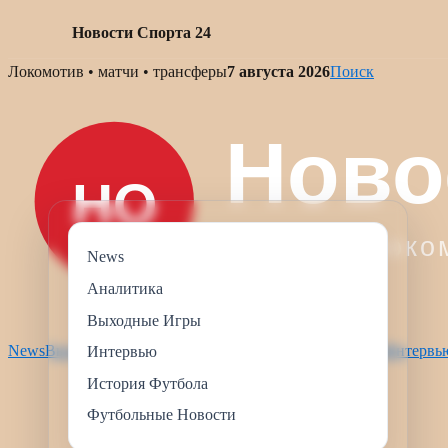
Новости Спорта 24
Skip
Локомотив • матчи • трансферы
7 августа 2026
Поиск
to
content
News
Аналитика
Выходные Игры
News
Выходные Игры
Футбольные Новости
Аналитика
Интервь
Интервью
История Футбола
Футбольные Новости