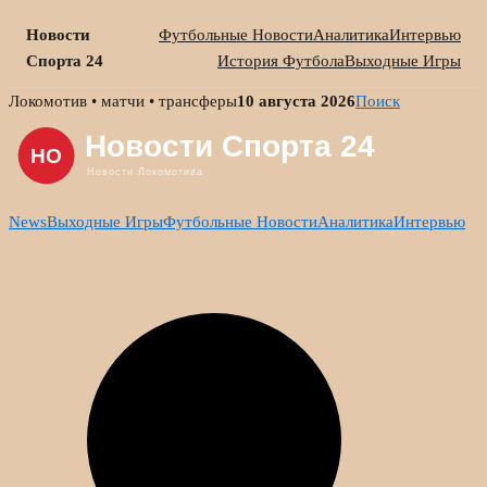
Новости
Футбольные Новости
Аналитика
Интервью
Спорта 24
История Футбола
Выходные Игры
Skip
Локомотив • матчи • трансферы
10 августа 2026
Поиск
to
content
News
Выходные Игры
Футбольные Новости
Аналитика
Интервью