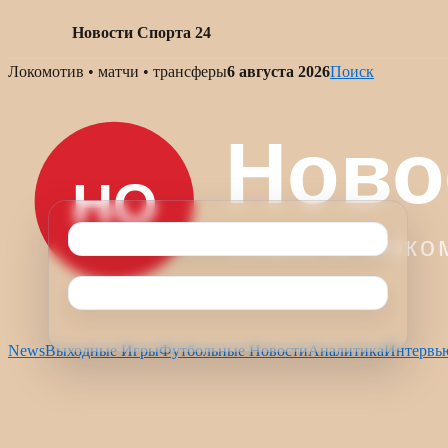
Новости Спорта 24
Skip
Локомотив • матчи • трансферы
6 августа 2026
Поиск
to
content
News
Выходные Игры
Футбольные Новости
Аналитика
Интервь