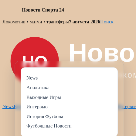
Новости Спорта 24
Skip
Локомотив • матчи • трансферы
7 августа 2026
Поиск
to
content
News
Аналитика
Выходные Игры
News
Выходные Игры
Футбольные Новости
Аналитика
Интервь
Интервью
История Футбола
Футбольные Новости