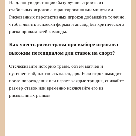
На длинную дистанцию базу лучше строить из
стабильных игроков с гарантированными минутами.
Рискованных перспективных игроков добавляйте точечно,
чтобы ловить всплески формы и апсайд без критического
риска провала всей команды.
Как учесть риски травм при выборе игроков с
высоким потенциалом для ставок на спорт?
Отслеживайте историю травм, объём матчей и
путешествий, плотность календаря. Если игрок выходит
после повреждения или играет каждые три дня, снижайте
размер ставок или временно исключайте его из
рискованных рынков.