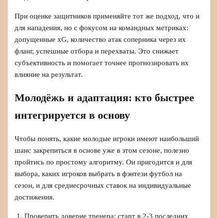
При оценке защитников применяйте тот же подход, что и
для нападения, но с фокусом на командных метриках:
допущенные xG, количество атак соперника через их
фланг, успешные отбора и перехваты. Это снижает
субъективность и помогает точнее прогнозировать их
влияние на результат.
Молодёжь и адаптация: кто быстрее
интегрируется в основу
Чтобы понять, какие молодые игроки имеют наибольший
шанс закрепиться в основе уже в этом сезоне, полезно
пройтись по простому алгоритму. Он пригодится и для
выбора, каких игроков выбрать в фэнтези футбол на
сезон, и для среднесрочных ставок на индивидуальные
достижения.
Проверить доверие тренера: старт в 2-3 последних