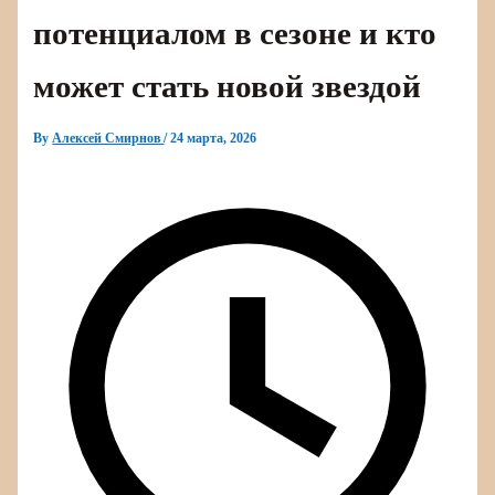
потенциалом в сезоне и кто
может стать новой звездой
By
Алексей Смирнов
/
24 марта, 2026