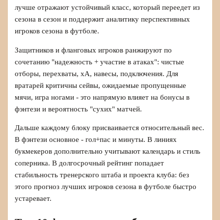
лучше отражают устойчивый класс, который переедет из
сезона в сезон и поддержит аналитику перспективных
игроков сезона в футболе.
Защитников и фланговых игроков ранжируют по
сочетанию "надежность + участие в атаках": чистые
отборы, перехваты, xA, навесы, подключения. Для
вратарей критичны сейвы, ожидаемые пропущенные
мячи, игра ногами - это напрямую влияет на бонусы в
фэнтези и вероятность "сухих" матчей.
Дальше каждому блоку присваивается относительный вес.
В фэнтези основное - гол+пас и минуты. В линиях
букмекеров дополнительно учитывают календарь и стиль
соперника. В долгосрочный рейтинг попадает
стабильность тренерского штаба и проекта клуба: без
этого прогноз лучших игроков сезона в футболе быстро
устаревает.