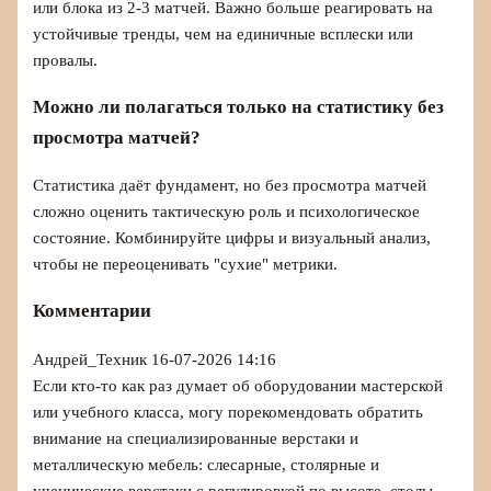
или блока из 2-3 матчей. Важно больше реагировать на
устойчивые тренды, чем на единичные всплески или
провалы.
Можно ли полагаться только на статистику без
просмотра матчей?
Статистика даёт фундамент, но без просмотра матчей
сложно оценить тактическую роль и психологическое
состояние. Комбинируйте цифры и визуальный анализ,
чтобы не переоценивать "сухие" метрики.
Комментарии
Андрей_Техник
16-07-2026 14:16
Если кто-то как раз думает об оборудовании мастерской
или учебного класса, могу порекомендовать обратить
внимание на специализированные верстаки и
металлическую мебель: слесарные, столярные и
ученические верстаки с регулировкой по высоте, столы