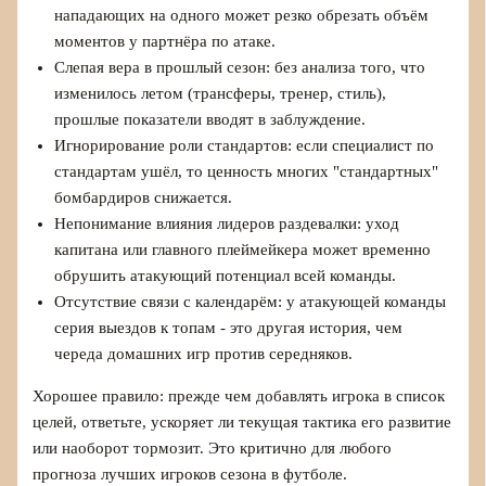
нападающих на одного может резко обрезать объём
моментов у партнёра по атаке.
Слепая вера в прошлый сезон: без анализа того, что
изменилось летом (трансферы, тренер, стиль),
прошлые показатели вводят в заблуждение.
Игнорирование роли стандартов: если специалист по
стандартам ушёл, то ценность многих "стандартных"
бомбардиров снижается.
Непонимание влияния лидеров раздевалки: уход
капитана или главного плеймейкера может временно
обрушить атакующий потенциал всей команды.
Отсутствие связи с календарём: у атакующей команды
серия выездов к топам - это другая история, чем
череда домашних игр против середняков.
Хорошее правило: прежде чем добавлять игрока в список
целей, ответьте, ускоряет ли текущая тактика его развитие
или наоборот тормозит. Это критично для любого
прогноза лучших игроков сезона в футболе.