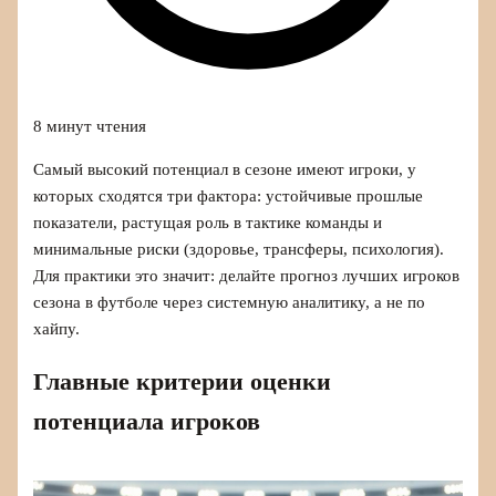
8 минут чтения
Самый высокий потенциал в сезоне имеют игроки, у
которых сходятся три фактора: устойчивые прошлые
показатели, растущая роль в тактике команды и
минимальные риски (здоровье, трансферы, психология).
Для практики это значит: делайте прогноз лучших игроков
сезона в футболе через системную аналитику, а не по
хайпу.
Главные критерии оценки
потенциала игроков