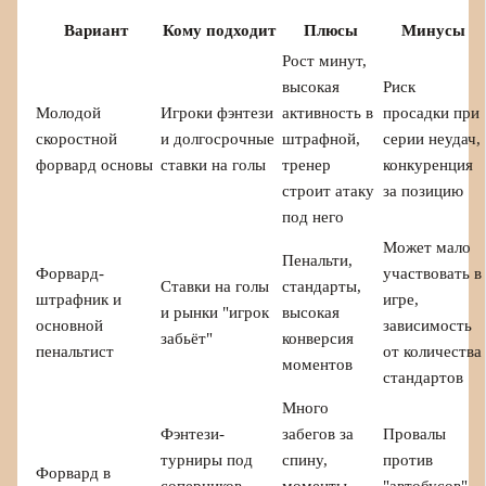
Вариант
Кому подходит
Плюсы
Минусы
Рост минут,
высокая
Риск
Молодой
Игроки фэнтези
активность в
просадки при
скоростной
и долгосрочные
штрафной,
серии неудач,
форвард основы
ставки на голы
тренер
конкуренция
строит атаку
за позицию
под него
Может мало
Пенальти,
Форвард-
участвовать в
Ставки на голы
стандарты,
штрафник и
игре,
и рынки "игрок
высокая
основной
зависимость
забьёт"
конверсия
пенальтист
от количества
моментов
стандартов
Много
Фэнтези-
забегов за
Провалы
турниры под
спину,
против
Форвард в