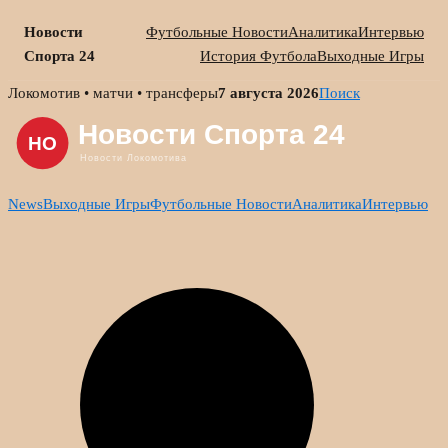
Новости
Футбольные Новости
Аналитика
Интервью
Спорта 24
История Футбола
Выходные Игры
Skip
Локомотив • матчи • трансферы
7 августа 2026
Поиск
to
content
News
Выходные Игры
Футбольные Новости
Аналитика
Интервью