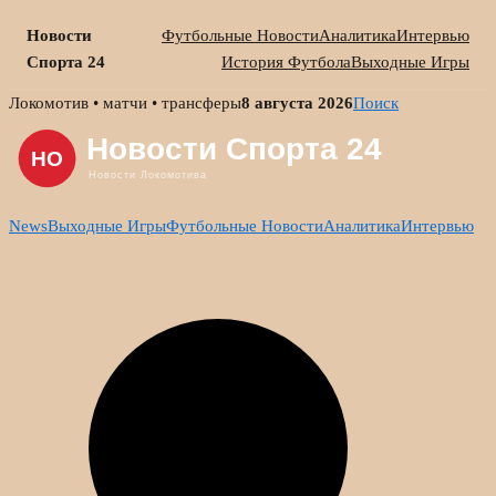
Новости
Футбольные Новости
Аналитика
Интервью
Спорта 24
История Футбола
Выходные Игры
Skip
Локомотив • матчи • трансферы
8 августа 2026
Поиск
to
content
News
Выходные Игры
Футбольные Новости
Аналитика
Интервью