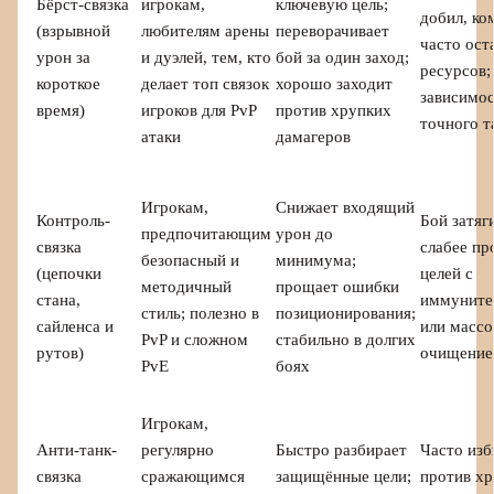
Бёрст-связка
игрокам,
ключевую цель;
добил, ко
(взрывной
любителям арены
переворачивает
часто ост
урон за
и дуэлей, тем, кто
бой за один заход;
ресурсов;
короткое
делает топ связок
хорошо заходит
зависимос
время)
игроков для PvP
против хрупких
точного т
атаки
дамагеров
Игрокам,
Снижает входящий
Контроль-
Бой затяг
предпочитающим
урон до
связка
слабее пр
безопасный и
минимума;
(цепочки
целей с
методичный
прощает ошибки
стана,
иммуните
стиль; полезно в
позиционирования;
сайленса и
или масс
PvP и сложном
стабильно в долгих
рутов)
очищени
PvE
боях
Игрокам,
Анти-танк-
регулярно
Быстро разбирает
Часто из
связка
сражающимся
защищённые цели;
против х