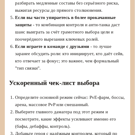
разбирать медленные составы без серьёзного риска,
выжигая ресурсы до прямого столкновения.
Если вы часто упираетесь в более прокачанные
защиты
- то комбинация контроля и анти-танка даст
шанс выиграть за счёт грамотного выбора цели и
поочерёдного вырезания ключевых ролей.
Если играете в команде с друзьями
- то лучше
заранее обсудить роли: кто инициирует, кто даёт сейв,
кто отвечает за фокус; это важнее, чем формальный
"тип связки".
Ускоренный чек-лист выбора
Определите основной режим сейчас: PvE-фарм, боссы,
арена, массовое PvP или смешанный.
Выберите главного дамагера под этот режим и
посмотрите, какие эффекты усиливают именно его
(бафы, дебаффы, контроль).
Добавьте героя с надёжным контролем, который по