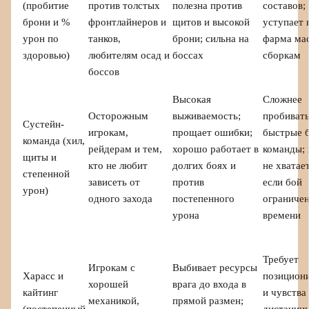
(пробитие
против толстых
полезна против
составов;
брони и %
фронтлайнеров и
щитов и высокой
уступает 
урон по
танков,
брони; сильна на
фарма ма
здоровью)
любителям осад и
боссах
сборкам
боссов
Высокая
Сложнее
Осторожным
выживаемость;
пробиват
Сустейн-
игрокам,
прощает ошибки;
быстрые б
команда (хил,
рейдерам и тем,
хорошо работает в
команды; 
щиты и
кто не любит
долгих боях и
не хватае
степенной
зависеть от
против
если бой
урон)
одного захода
постепенного
ограничен
урона
времени
Требует
Игрокам с
Выбивает ресурсы
Харасс и
позицион
хорошей
врага до входа в
кайтинг
и чувства
механикой,
прямой размен;
(постепенный
дистанции