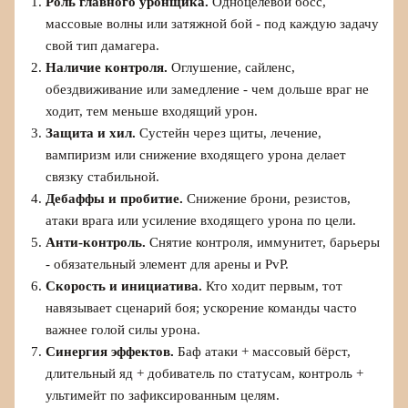
Роль главного уронщика.
Одноцелевой босс,
массовые волны или затяжной бой - под каждую задачу
свой тип дамагера.
Наличие контроля.
Оглушение, сайленс,
обездвиживание или замедление - чем дольше враг не
ходит, тем меньше входящий урон.
Защита и хил.
Сустейн через щиты, лечение,
вампиризм или снижение входящего урона делает
связку стабильной.
Дебаффы и пробитие.
Снижение брони, резистов,
атаки врага или усиление входящего урона по цели.
Анти-контроль.
Снятие контроля, иммунитет, барьеры
- обязательный элемент для арены и PvP.
Скорость и инициатива.
Кто ходит первым, тот
навязывает сценарий боя; ускорение команды часто
важнее голой силы урона.
Синергия эффектов.
Баф атаки + массовый бёрст,
длительный яд + добиватель по статусам, контроль +
ультимейт по зафиксированным целям.