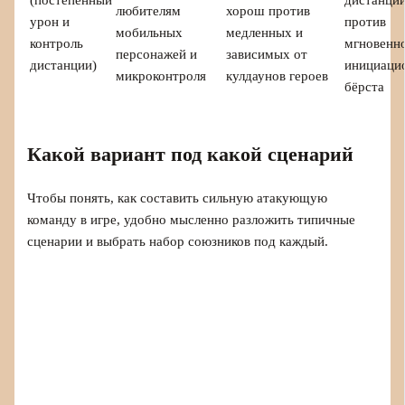
любителям
хорош против
урон и
против
мобильных
медленных и
контроль
мгновенн
персонажей и
зависимых от
дистанции)
инициаци
микроконтроля
кулдаунов героев
бёрста
Какой вариант под какой сценарий
Чтобы понять, как составить сильную атакующую
команду в игре, удобно мысленно разложить типичные
сценарии и выбрать набор союзников под каждый.