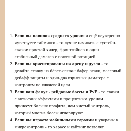
Если вы новичок среднего уровня
и ещё неуверенно
чувствуете тайминги - то лучше начинать с сустейн-
связки: простой хилер, фронтлайнер и один
стабильный дамагер с понятной ротацией.
Если вы ориентированы на арену и дуэли
- то
делайте ставку на бёрст-связки: бафер атаки, массовый
дебафф защиты и один-два взрывных дамагера с
контролем по ключевой цели.
Если ваш фокус - рейдовые боссы и PvE
- то связки
с анти-танк эффектами и процентным уроном
принесут больше профита, чем чистый контроль,
который многие боссы игнорируют.
Если вы играете мобильными героями
и уверены в
микроконтроле - то харасс и кайтинг позволят