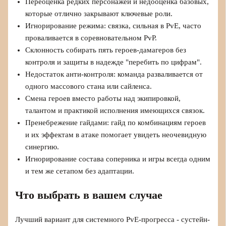
Переоценка редких персонажей и недооценка базовых,
которые отлично закрывают ключевые роли.
Игнорирование режима: связка, сильная в PvE, часто
проваливается в соревновательном PvP.
Склонность собирать пять героев-дамагеров без
контроля и защиты в надежде "перебить по цифрам".
Недостаток анти-контроля: команда разваливается от
одного массового стана или сайленса.
Смена героев вместо работы над экипировкой,
талантом и практикой исполнения имеющихся связок.
Пренебрежение гайдами: гайд по комбинациям героев
и их эффектам в атаке помогает увидеть неочевидную
синергию.
Игнорирование состава соперника и игры всегда одним
и тем же сетапом без адаптации.
Что выбрать в вашем случае
Лучший вариант для системного PvE-прогресса - сустейн-