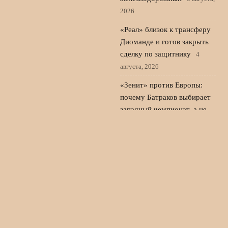
2026
«Реал» близок к трансферу
Диоманде и готов закрыть
сделку по защитнику
4
августа, 2026
«Зенит» против Европы:
почему Батраков выбирает
западный чемпионат, а не
РПЛ
3 августа, 2026
© 2026 Новости Спорта 24
Новости Локомотива
News
Аналитика