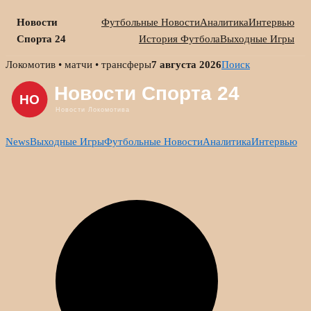
Новости
Футбольные Новости
Аналитика
Интервью
Спорта 24
История Футбола
Выходные Игры
Skip
Локомотив • матчи • трансферы
7 августа 2026
Поиск
to
content
News
Выходные Игры
Футбольные Новости
Аналитика
Интервью