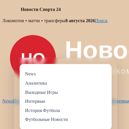
Новости Спорта 24
Skip
Локомотив • матчи • трансферы
8 августа 2026
Поиск
to
content
News
Аналитика
Выходные Игры
News
Выходные Игры
Футбольные Новости
Аналитика
Интервь
Интервью
История Футбола
Футбольные Новости