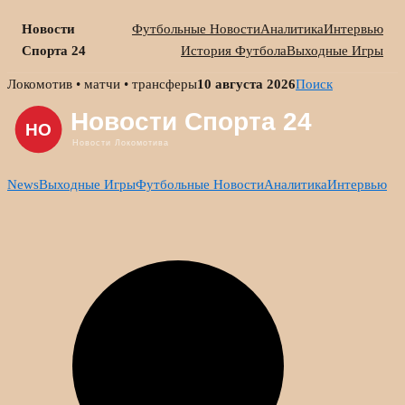
Новости
Футбольные Новости
Аналитика
Интервью
Спорта 24
История Футбола
Выходные Игры
Skip
Локомотив • матчи • трансферы
10 августа 2026
Поиск
to
content
News
Выходные Игры
Футбольные Новости
Аналитика
Интервью