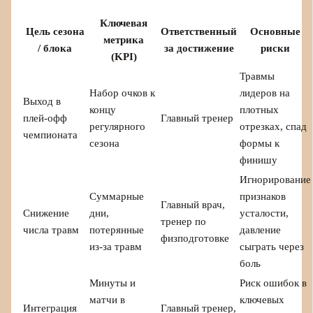
Ключевая
Цель сезона
Ответственный
Основные
метрика
/ блока
за достижение
риски
(KPI)
Травмы
Набор очков к
лидеров на
Выход в
концу
плотных
плей-офф
Главный тренер
регулярного
отрезках, спад
чемпионата
сезона
формы к
финишу
Игнорирование
Суммарные
признаков
Главный врач,
Снижение
дни,
усталости,
тренер по
числа травм
потерянные
давление
физподготовке
из-за травм
сыграть через
боль
Минуты и
Риск ошибок в
матчи в
ключевых
Интеграция
Главный тренер,