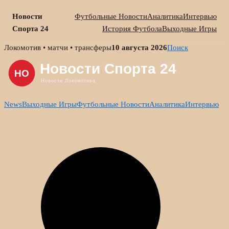
Новости
Футбольные Новости
Аналитика
Интервью
Спорта 24
История Футбола
Выходные Игры
Skip
Локомотив • матчи • трансферы
10 августа 2026
Поиск
to
content
News
Выходные Игры
Футбольные Новости
Аналитика
Интервью