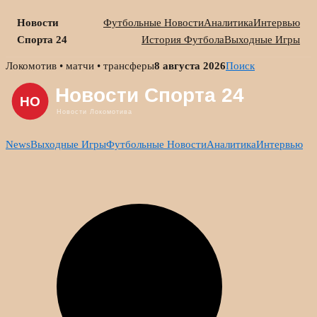
Новости
Футбольные Новости
Аналитика
Интервью
Спорта 24
История Футбола
Выходные Игры
Skip
Локомотив • матчи • трансферы
8 августа 2026
Поиск
to
content
News
Выходные Игры
Футбольные Новости
Аналитика
Интервью